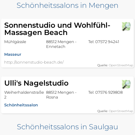
Schönheitssalons in Mengen
Sonnenstudio und Wohlfühl-
Massagen Beach
Mühlgässle
88512 Mengen -
Tel: 07572 94241
Ennetach
Masseur
http://sonnenstudio-beach.de/
Quelle:
OpenStreetMap
Ulli's Nagelstudio
Weiherhaldenstraße
88512 Mengen -
Tel: 07576 929808
2
Rosna
Schönheitssalon
Quelle:
OpenStreetMap
Schönheitssalons in Saulgau