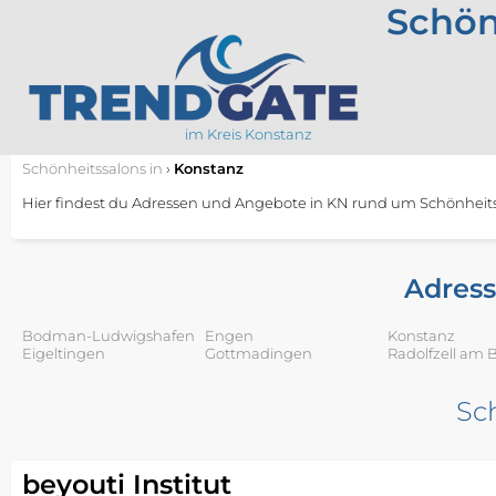
Schön
im Kreis Konstanz
Schönheitssalons
in
›
Konstanz
Hier findest du Adressen und Angebote in KN rund um Schönheits
Adress
Bodman-Ludwigshafen
Engen
Konstanz
Eigeltingen
Gottmadingen
Radolfzell am
Sc
beyouti Institut