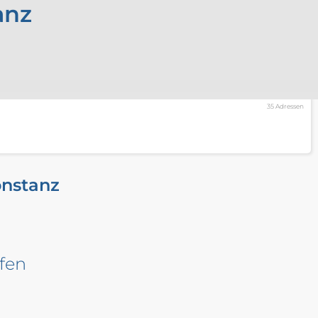
anz
35 Adressen
onstanz
fen