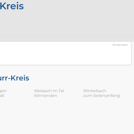
Kreis
69 Adressen
rr-Kreis
ngen
Weissach im Tal
Winterbach
dt
Winnenden
zum Seitenanfang