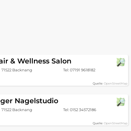
ir & Wellness Salon
71522 Backnang
Tel: 07191 9618182
Quelle:
OpenStreetMap
ger Nagelstudio
71522 Backnang
Tel: 0152 34572186
Quelle:
OpenStreetMap