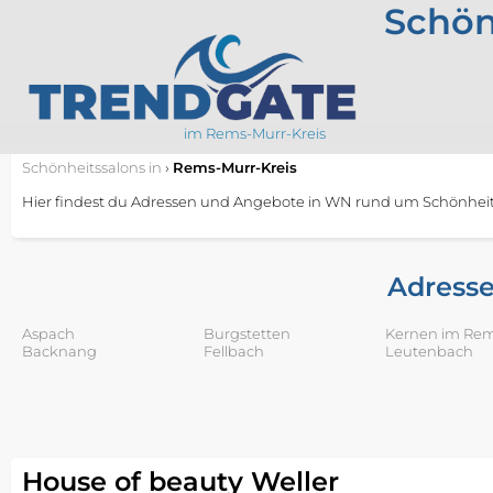
Schön
im Rems-Murr-Kreis
Schönheitssalons
in
›
Rems-Murr-Kreis
Hier findest du Adressen und Angebote in WN rund um Schönheits
Adresse
Aspach
Burgstetten
Kernen im Rem
Backnang
Fellbach
Leutenbach
House of beauty Weller