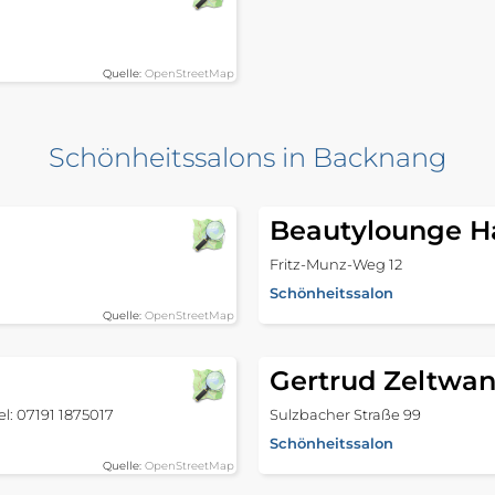
Quelle:
OpenStreetMap
Schönheitssalons in Backnang
Beautylounge Ha
Fritz-Munz-Weg 12
Schönheitssalon
Quelle:
OpenStreetMap
Gertrud Zeltwan
el: 07191 1875017
Sulzbacher Straße 99
Schönheitssalon
Quelle:
OpenStreetMap